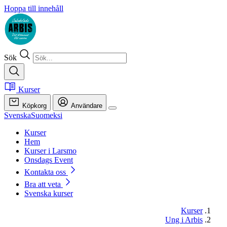
Hoppa till innehåll
Sök
Kurser
Köpkorg
Användare
Svenska
Suomeksi
Kurser
Hem
Kurser i Larsmo
Onsdags Event
Kontakta oss
Bra att veta
Svenska kurser
Kurser
Ung i Arbis