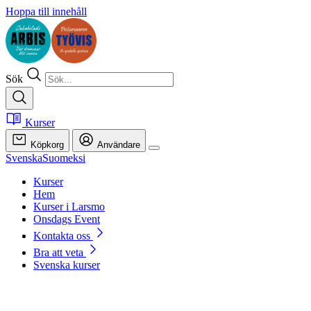
Hoppa till innehåll
Sök
Kurser
Köpkorg
Användare
Svenska
Suomeksi
Kurser
Hem
Kurser i Larsmo
Onsdags Event
Kontakta oss
Bra att veta
Svenska kurser