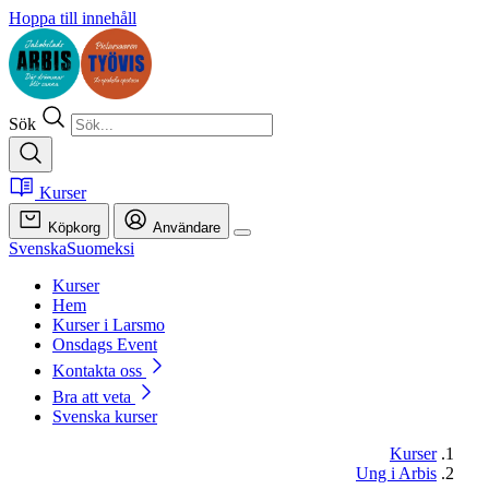
Hoppa till innehåll
Sök
Kurser
Köpkorg
Användare
Svenska
Suomeksi
Kurser
Hem
Kurser i Larsmo
Onsdags Event
Kontakta oss
Bra att veta
Svenska kurser
Kurser
Ung i Arbis