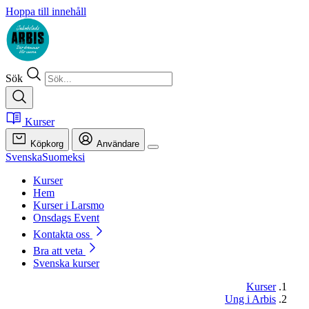
Hoppa till innehåll
Sök
Kurser
Köpkorg
Användare
Svenska
Suomeksi
Kurser
Hem
Kurser i Larsmo
Onsdags Event
Kontakta oss
Bra att veta
Svenska kurser
Kurser
Ung i Arbis