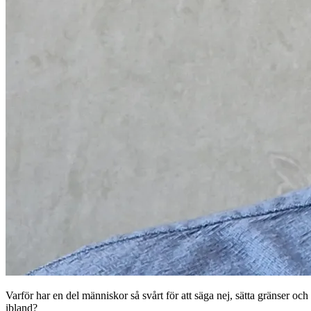
Varför har en del människor så svårt för att säga nej, sätta gränser o
ibland?