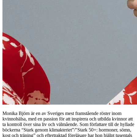
Monika Björn är en av Sveriges mest framstående röster inom
kvinnohälsa, med en passion för att inspirera och utbilda kvinnor att
ta kontroll över sina liv och välmående. Som författare till de hyllade
böckerna “Stark genom klimakteriet”/"Stark 50+: hormoner, sömn,
kost och träning” och eftertraktad föreläsare har hon hjälpt tusentals