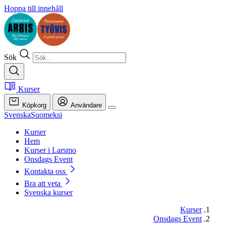
Hoppa till innehåll
Sök
Kurser
Köpkorg
Användare
Svenska
Suomeksi
Kurser
Hem
Kurser i Larsmo
Onsdags Event
Kontakta oss
Bra att veta
Svenska kurser
Kurser
Onsdags Event