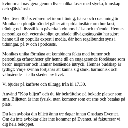
kvinnor att navigera genom livets olika faser med styrka, kunskap
och självkänsla.
Med över 30 års erfarenhet inom träning, hälsa och coachning är
Monika en pionjär när det gäller att sprida insikter om hur kost,
träning och livsstil kan påverka kvinnors hälsa och mående. Hennes
personliga och vetenskapligt grundade tillvägagångssätt har gjort
henne till en populär expert i media, där hon regelbundet syns i
tidningar, på tv och i podcasts.
Monikas unika förmåga att kombinera fakta med humor och
personliga erfarenheter gör henne till en engagerande föreläsare som
berör, inspirerar och lämnar bestående intryck. Hennes budskap är
tydligt: Varje kvinna förtjänar att känna sig stark, harmonisk och
välmående – i alla skeden av livet.
Vi bjuder på kaffe/te och tilltugg från kl 17.30.
Använd "Köp biljett" och du får bekräftelse på bokade platser som
sms. Biljetten är inte fysisk, utan kommer som ett sms och betalas på
plats.
Du kan avboka din biljett ännu tre dagar innan Onsdags Eventet.
Om du inte avbokar eller inte kommer på Eventet, så fakturerar vi
dig hela beloppet.