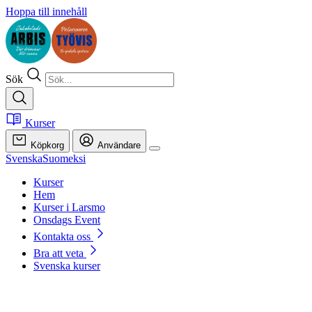
Hoppa till innehåll
Sök
Kurser
Köpkorg
Användare
Svenska
Suomeksi
Kurser
Hem
Kurser i Larsmo
Onsdags Event
Kontakta oss
Bra att veta
Svenska kurser