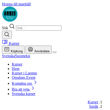
Hoppa till innehåll
Sök
Kurser
Köpkorg
Användare
Svenska
Suomeksi
Kurser
Hem
Kurser i Larsmo
Onsdags Event
Kontakta oss
Bra att veta
Svenska kurser
Kurser
Språk